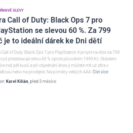
JÍMAVÉ SLEVY
ra Call of Duty: Black Ops 7 pro
layStation se slevou 60 %. Za 799
č je to ideální dárek ke Dni dětí
 Call of Duty: Black Ops 7 pro PlayStation 4 je nyní na Alze za 799
 což představuje slevu 60 % oproti původním 1999 Kč. Skladem
více než pět kusů a při objednání dnes ji můžete mít už zítra v
aBoxu nebo na prodejně. Na poměry velkých AAA
Číst více
or:
Karel Kilián
, před
3 měsíce