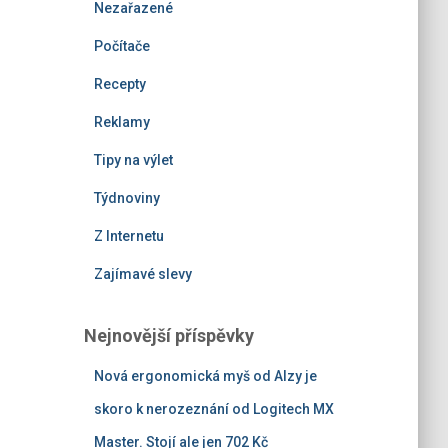
Nezařazené
Počítače
Recepty
Reklamy
Tipy na výlet
Týdnoviny
Z Internetu
Zajímavé slevy
Nejnovější příspěvky
Nová ergonomická myš od Alzy je
skoro k nerozeznání od Logitech MX
Master. Stojí ale jen 702 Kč