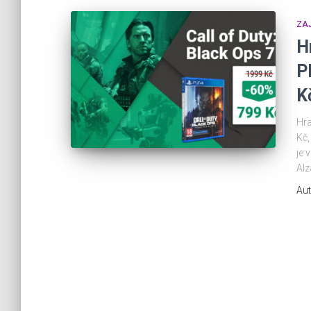
ZA
H
P
K
Hra
Kč,
je 
Alz
Aut