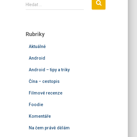
V
Hledat …
y
h
l
e
Rubriky
d
á
Aktuálně
v
á
Android
n
í
Android – tipy a triky
Čína – cestopis
Filmové recenze
Foodie
Komentáře
Na čem právě dělám