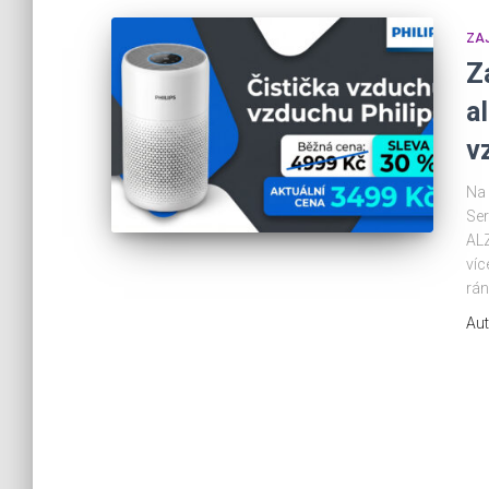
ZA
Z
a
v
Na 
Ser
ALZ
víc
rán
Aut