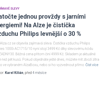
JÍMAVÉ SLEVY
atočte jednou provždy s jarními
lergiemi! Na Alze je čistička
zduchu Philips levnější o 30 %
Alza.cz se objevila zajímavá sleva. Čistička vzduchu Philips
ies 1000i AC1715/10 nyní stojí 3499 Kč díky slevovému kódu
ADNY30. Běžná cena přitom činí 4999 Kč. Skladem je aktuálně
e než pět kusů. Pokud objednáte ještě dnes, můžete mít zboží zítra
o ve vybraném AlzaBoxu, nebo si ho vyzvednout přímo
Číst více
or:
Karel Kilián
, před
4 měsíce