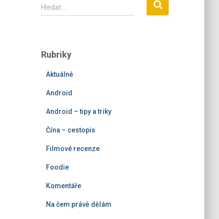
V
Hledat …
y
h
l
e
Rubriky
d
á
Aktuálně
v
á
Android
n
í
Android – tipy a triky
Čína – cestopis
Filmové recenze
Foodie
Komentáře
Na čem právě dělám