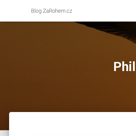
Blog ZaRohem.cz
Phi