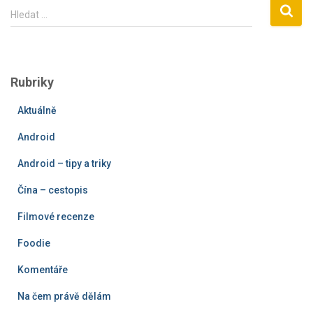
V
Hledat …
y
h
l
e
Rubriky
d
á
Aktuálně
v
á
Android
n
í
Android – tipy a triky
Čína – cestopis
Filmové recenze
Foodie
Komentáře
Na čem právě dělám