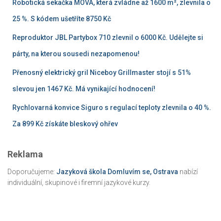
Robotická sekačka MOVA, která zvládne až 1600 m², zlevnila o
25 %. S kódem ušetříte 8750 Kč
Reproduktor JBL Partybox 710 zlevnil o 6000 Kč. Udělejte si
párty, na kterou sousedi nezapomenou!
Přenosný elektrický gril Niceboy Grillmaster stojí s 51%
slevou jen 1467 Kč. Má vynikající hodnocení!
Rychlovarná konvice Siguro s regulací teploty zlevnila o 40 %.
Za 899 Kč získáte bleskový ohřev
Reklama
Doporučujeme:
Jazyková škola Domluvím se, Ostrava
nabízí
individuální, skupinové i firemní jazykové kurzy.