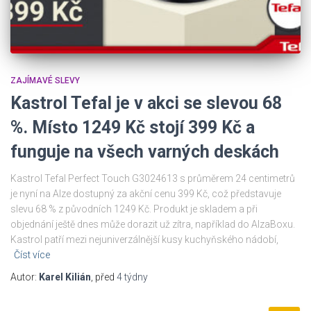
ZAJÍMAVÉ SLEVY
Kastrol Tefal je v akci se slevou 68
%. Místo 1249 Kč stojí 399 Kč a
funguje na všech varných deskách
Kastrol Tefal Perfect Touch G3024613 s průměrem 24 centimetrů
je nyní na Alze dostupný za akční cenu 399 Kč, což představuje
slevu 68 % z původních 1249 Kč. Produkt je skladem a při
objednání ještě dnes může dorazit už zítra, například do AlzaBoxu.
Kastrol patří mezi nejuniverzálnější kusy kuchyňského nádobí,
Číst více
Autor:
Karel Kilián
, před
4 týdny