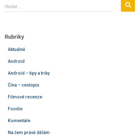
V
Hledat …
y
h
l
e
Rubriky
d
á
Aktuálně
v
á
Android
n
í
Android – tipy a triky
Čína – cestopis
Filmové recenze
Foodie
Komentáře
Na čem právě dělám