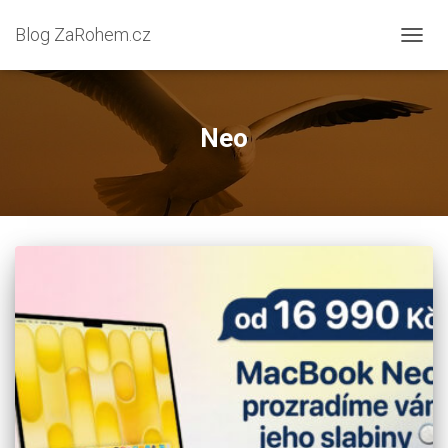
Blog ZaRohem.cz
PŘEP
NAVIG
Neo