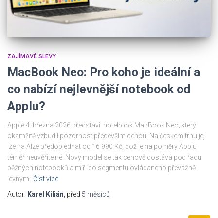
ZAJÍMAVÉ SLEVY
MacBook Neo: Pro koho je ideální a
co nabízí nejlevnější notebook od
Applu?
Apple 4. března 2026 představil notebook MacBook Neo, který
okamžitě vzbudil pozornost především cenou. Na českém trhu jej
lze na Alze předobjednat od 16 990 Kč, což je na poměry Applu
téměř neuvěřitelné. Nový model se tak cenově dostává pod řadu
běžných notebooků a míří do segmentu ovládaného převážně
levnými
Číst více
Autor:
Karel Kilián
, před
5 měsíců