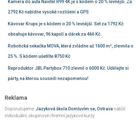
Kamera do auta Navitel R99 4K je s kódem o 20 % levnější. Za
2792 Kč nabídne vysoké rozlišení a GPS
Kávovar Krups je s kódem o 20 % levnější. Set za 1792 Kč
obsahuje kávovar, 96 kapslí a dárek za 466 Kč
Robotická sekačka MOVA, která zvládne až 1600 m², zlevnila o
25 %. S kódem ušetříte 8750 Kč
Reproduktor JBL Partybox 710 zlevnil o 6000 Kč. Udělejte si
párty, na kterou sousedi nezapomenou!
Reklama
Doporučujeme:
Jazyková škola Domluvím se, Ostrava
nabízí
individuální, skupinové i firemní jazykové kurzy.