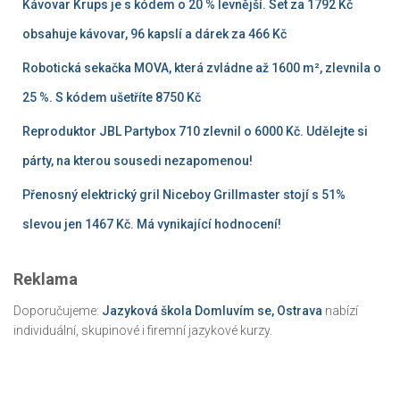
Kávovar Krups je s kódem o 20 % levnější. Set za 1792 Kč
obsahuje kávovar, 96 kapslí a dárek za 466 Kč
Robotická sekačka MOVA, která zvládne až 1600 m², zlevnila o
25 %. S kódem ušetříte 8750 Kč
Reproduktor JBL Partybox 710 zlevnil o 6000 Kč. Udělejte si
párty, na kterou sousedi nezapomenou!
Přenosný elektrický gril Niceboy Grillmaster stojí s 51%
slevou jen 1467 Kč. Má vynikající hodnocení!
Reklama
Doporučujeme:
Jazyková škola Domluvím se, Ostrava
nabízí
individuální, skupinové i firemní jazykové kurzy.