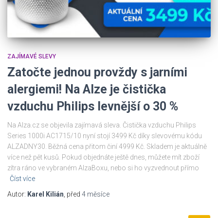
ZAJÍMAVÉ SLEVY
Zatočte jednou provždy s jarními
alergiemi! Na Alze je čistička
vzduchu Philips levnější o 30 %
Na Alza.cz se objevila zajímavá sleva. Čistička vzduchu Philips
Series 1000i AC1715/10 nyní stojí 3499 Kč díky slevovému kódu
ALZADNY30. Běžná cena přitom činí 4999 Kč. Skladem je aktuálně
více než pět kusů. Pokud objednáte ještě dnes, můžete mít zboží
zítra ráno ve vybraném AlzaBoxu, nebo si ho vyzvednout přímo
Číst více
Autor:
Karel Kilián
, před
4 měsíce