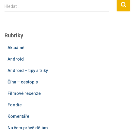
V
Hledat …
y
h
l
e
Rubriky
d
á
Aktuálně
v
á
Android
n
í
Android – tipy a triky
Čína – cestopis
Filmové recenze
Foodie
Komentáře
Na čem právě dělám