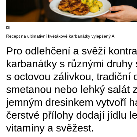
[3]
Recept na ultimativní květákové karbanátky vylepšený AI
Pro odlehčení a svěží kont
karbanátky s různými druhy 
s octovou zálivkou, tradiční
smetanou nebo lehký salát z 
jemným dresinkem vytvoří h
čerstvé přílohy dodají jídlu 
vitamíny a svěžest.