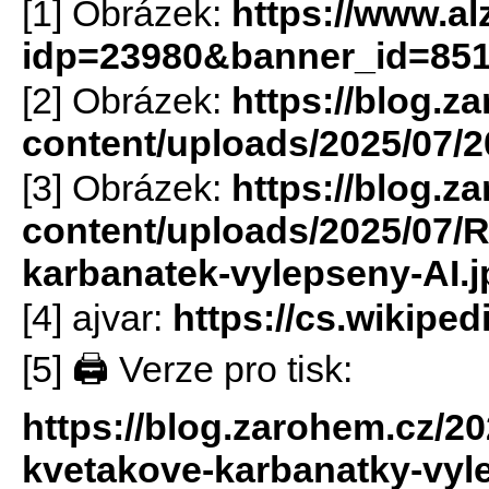
[1] Obrázek:
https://www.al
idp=23980&banner_id=85
[2] Obrázek:
https://blog.z
content/uploads/2025/07/2
[3] Obrázek:
https://blog.z
content/uploads/2025/07/R
karbanatek-vylepseny-AI.j
[4] ajvar:
https://cs.wikiped
[5] 🖨 Verze pro tisk:
https://blog.zarohem.cz/20
kvetakove-karbanatky-vyle