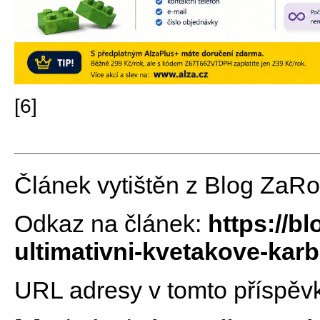
[6]
Článek vytištěn z Blog ZaR
Odkaz na článek:
https://b
ultimativni-kvetakove-kar
URL adresy v tomto příspěv