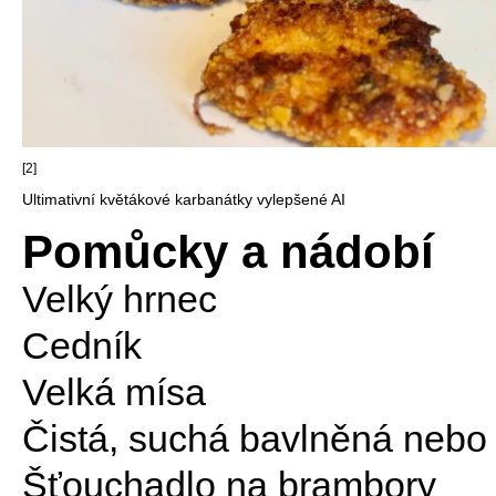
[2]
Ultimativní květákové karbanátky vylepšené AI
Pomůcky a nádobí
Velký hrnec
Cedník
Velká mísa
Čistá, suchá bavlněná nebo
Šťouchadlo na brambory