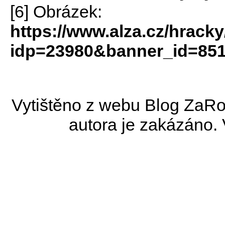
[6] Obrázek:
https://www.alza.cz/hrack
idp=23980&banner_id=85
Vytištěno z webu Blog ZaRo
autora je zakázáno.