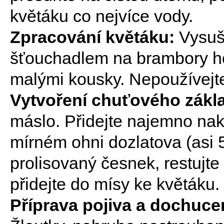
květáku co nejvíce vody.
Zpracování květáku:
Vysuše
šťouchadlem na brambory ho
malými kousky. Nepoužívejte
Vytvoření chuťového zákl
máslo. Přidejte najemno nakrá
mírném ohni dozlatova (asi 5
prolisovaný česnek, restujt
přidejte do mísy ke květáku.
Příprava pojiva a dochuce