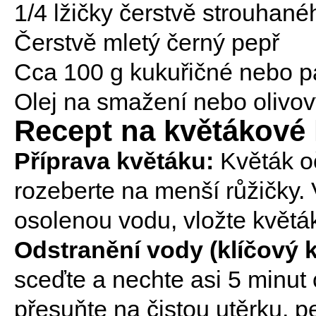
1/4 lžičky čerstvě strouhan
Čerstvě mletý černý pepř
Cca 100 g kukuřičné nebo p
Olej na smažení nebo olivov
Recept na květákové
Příprava květáku:
Květák oči
rozeberte na menší růžičky. 
osolenou vodu, vložte květá
Odstranění vody (klíčový k
sceďte a nechte asi 5 minut
přesuňte na čistou utěrku, p