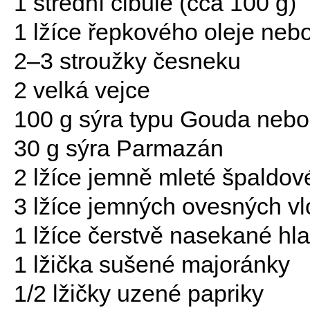
1 střední cibule (cca 100 g)
1 lžíce řepkového oleje neb
2–3 stroužky česneku
2 velká vejce
100 g sýra typu Gouda neb
30 g sýra Parmazán
2 lžíce jemně mleté špaldo
3 lžíce jemných ovesných v
1 lžíce čerstvě nasekané hla
1 lžička sušené majoránky
1/2 lžičky uzené papriky