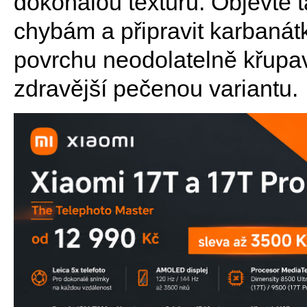
dokonalou texturu. Objevte t
chybám a připravit karbanátk
povrchu neodolatelně křupav
zdravější pečenou variantu.