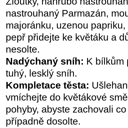
Žloutky, nahrubo nastrouh
nastrouhaný Parmazán, mouk
majoránku, uzenou papriku, 
pepř přidejte ke květáku a d
nesolte.
Nadýchaný sníh:
K bílkům p
tuhý, lesklý sníh.
Kompletace těsta:
Ušlehaný
vmíchejte do květákové směs
pohyby, abyste zachovali co
případně dosolte.