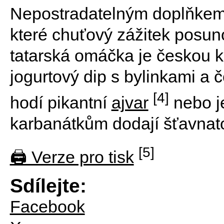
Nepostradatelným doplňkem 
které chuťový zážitek posun
tatarská omáčka je českou kl
jogurtový dip s bylinkami a
[4]
hodí pikantní
ajvar
nebo j
karbanátkům dodají šťavnato
[5]
🖨 Verze pro tisk
Sdílejte:
Facebook