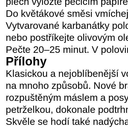
plech vyložte pečicím papír
Do květákové směsi vmíchejte
Vytvarované karbanátky polož
nebo postříkejte olivovým ol
Pečte 20–25 minut. V polovi
Přílohy
Klasickou a nejoblíbenější 
na mnoho způsobů. Nové bra
rozpuštěným máslem a posy
petrželkou, dokonale podtr
Skvěle se hodí také nadých