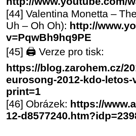
http://www.youtube.com
[44] Valentina Monetta – Th
Uh – Oh Oh):
http://www.y
v=PqwBh9hq9PE
[45] 🖨 Verze pro tisk:
https://blog.zarohem.cz/2
eurosong-2012-kdo-letos-v
print=1
[46] Obrázek:
https://www.a
12-d8577240.htm?idp=23