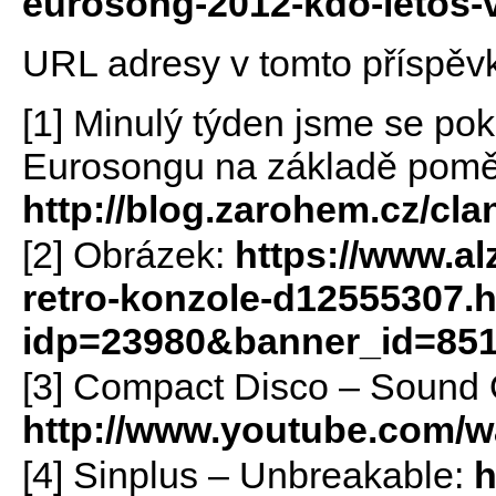
eurosong-2012-kdo-letos-v
URL adresy v tomto příspěv
[1] Minulý týden jsme se pok
Eurosongu na základě pomě
http://blog.zarohem.cz/cl
[2] Obrázek:
https://www.al
retro-konzole-d12555307.
idp=23980&banner_id=85
[3] Compact Disco – Sound 
http://www.youtube.com/
[4] Sinplus – Unbreakable:
h