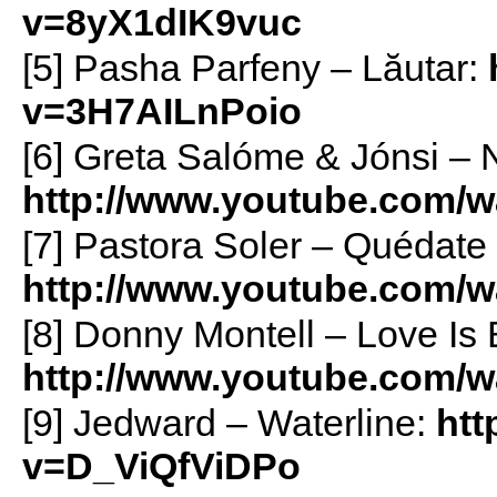
v=8yX1dIK9vuc
[5] Pasha Parfeny – Lăutar:
v=3H7AILnPoio
[6] Greta Salóme & Jónsi – 
http://www.youtube.com/
[7] Pastora Soler – Quédate
http://www.youtube.com/
[8] Donny Montell – Love Is 
http://www.youtube.com/
[9] Jedward – Waterline:
htt
v=D_ViQfViDPo