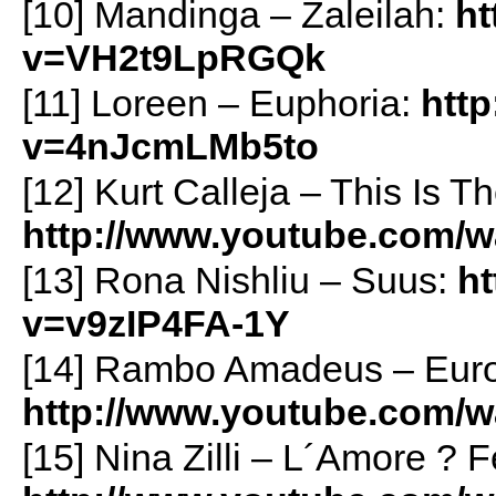
[10] Mandinga – Zaleilah:
ht
v=VH2t9LpRGQk
[11] Loreen – Euphoria:
htt
v=4nJcmLMb5to
[12] Kurt Calleja – This Is T
http://www.youtube.com/
[13] Rona Nishliu – Suus:
h
v=v9zIP4FA-1Y
[14] Rambo Amadeus – Euro
http://www.youtube.com/
[15] Nina Zilli – L´Amore ? 