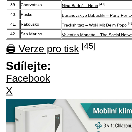
[41]
39.
Chorvatsko
Nina Badrić – Nebo
40.
Rusko
Buranovskiye Babushki – Party For 
[4
41.
Rakousko
Trackshittaz – Woki Mit Deim Popo
42.
San Marino
Valentina Monetta – The Social Net
[45]
🖨 Verze pro tisk
Sdílejte:
Facebook
X