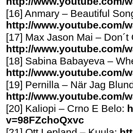
http://www.youtube.com/
[16] Anmary – Beautiful Son
http://www.youtube.com
[17] Max Jason Mai – Don´t 
http://www.youtube.com/
[18] Sabina Babayeva – Wh
http://www.youtube.com/
[19] Pernilla – När Jag Blund
http://www.youtube.com
[20] Kaliopi – Crno E Belo:
h
v=98FZchoQxvc
[21] Ott Lepland – Kuula:
ht