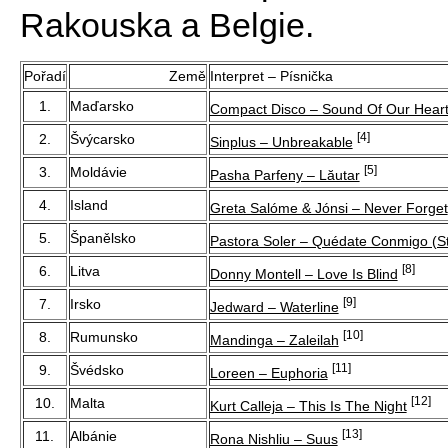
Rakouska a Belgie.
Pořadí
Země
Interpret – Písnička
1.
Maďarsko
Compact Disco – Sound Of Our Hear
[4]
2.
Švýcarsko
Sinplus – Unbreakable
[5]
3.
Moldávie
Pasha Parfeny – Lăutar
4.
Island
Greta Salóme & Jónsi – Never Forget
5.
Španělsko
Pastora Soler – Quédate Conmigo (S
[8]
6.
Litva
Donny Montell – Love Is Blind
[9]
7.
Irsko
Jedward – Waterline
[10]
8.
Rumunsko
Mandinga – Zaleilah
[11]
9.
Švédsko
Loreen – Euphoria
[12]
10.
Malta
Kurt Calleja – This Is The Night
[13]
11.
Albánie
Rona Nishliu – Suus