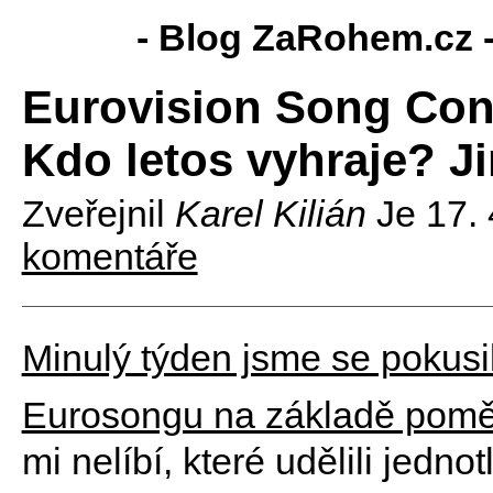
- Blog ZaRohem.cz 
Eurovision Song Con
Kdo letos vyhraje? J
Zveřejnil
Karel Kilián
Je
17.
komentáře
Minulý týden jsme se pokusil
Eurosongu na základě pomě
mi nelíbí, které udělili jedn