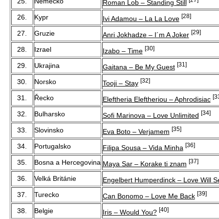
25.
Německo
Roman Lob – Standing Still
[28]
26.
Kypr
Ivi Adamou – La La Love
[29]
27.
Gruzie
Anri Jokhadze – I´m A Joker
[30]
28.
Izrael
Izabo – Time
[31]
29.
Ukrajina
Gaitana – Be My Guest
[32]
30.
Norsko
Tooji – Stay
[3
31.
Řecko
Eleftheria Eleftheriou – Aphrodisiac
[34]
32.
Bulharsko
Sofi Marinova – Love Unlimited
[35]
33.
Slovinsko
Eva Boto – Verjamem
[36]
34.
Portugalsko
Filipa Sousa – Vida Minha
[37]
35.
Bosna a Hercegovina
Maya Sar – Korake ti znam
36.
Velká Británie
Engelbert Humperdinck – Love Will S
[39]
37.
Turecko
Can Bonomo – Love Me Back
[40]
38.
Belgie
Iris – Would You?