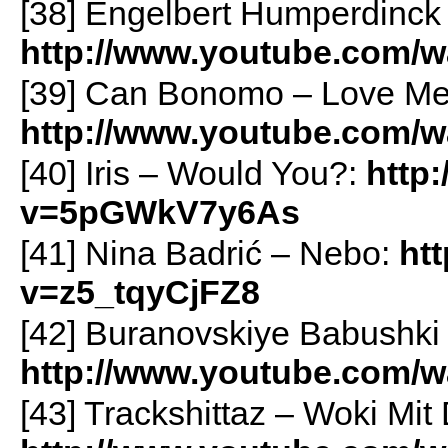
[38] Engelbert Humperdinck 
http://www.youtube.com/
[39] Can Bonomo – Love Me
http://www.youtube.com
[40] Iris – Would You?:
http
v=5pGWkV7y6As
[41] Nina Badrić – Nebo:
ht
v=z5_tqyCjFZ8
[42] Buranovskiye Babushki 
http://www.youtube.com
[43] Trackshittaz – Woki Mi