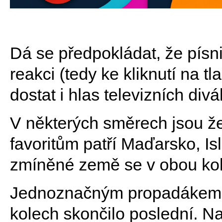
Dá se předpokládat, že písnič
reakci (tedy ke kliknutí na tl
dostat i hlas televizních divá
V některých směrech jsou žeb
favoritům patří Maďarsko, Is
zmíněné země se v obou kole
Jednoznačným propadákem j
kolech skončilo poslední. N