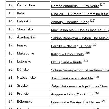
[14]
12.
Černá Hora
Rambo Amadeus – Euro Neuro
13.
Itálie
Nina Zilli – L´Amore ? Femmina (Out
[16]
14.
Lotyšsko
Anmary – Beautiful Song
15.
Slovensko
Max Jason Mai – Don´t Close Your E
16.
Ázerbájdžán
Sabina Babayeva – When The Music 
[19]
17.
Finsko
Pernilla – När Jag Blundar
[20]
18.
Makedonie
Kaliopi – Crno E Belo
[21]
19.
Estonsko
Ott Lepland – Kuula
20.
Dánsko
Soluna Samay – Should´ve Known Be
[23]
21.
Nizozemsko
Joan Franka – You And Me
22.
Srbsko
Željko Joksimović – Nije Ljubav Stvar
[25]
23.
Francie
Anggun – Echo (You And I)
[26]
24.
Bělorusko
Litesound – We Are The Heroes
[27]