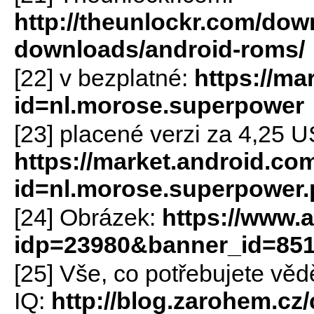
http://theunlockr.com/dow
downloads/android-roms/
[22] v bezplatné:
https://ma
id=nl.morose.superpower
[23] placené verzi za 4,25 
https://market.android.com
id=nl.morose.superpower
[24] Obrázek:
https://www.
idp=23980&banner_id=85
[25] Vše, co potřebujete vě
IQ:
http://blog.zarohem.cz