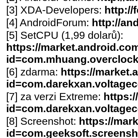
[3] XDA-Developers:
http:/
[4] AndroidForum:
http://an
[5] SetCPU (1,99 dolarů):
https://market.android.com
id=com.mhuang.overclock
[6] zdarma:
https://market.
id=com.darekxan.voltagec
[7] za verzi Extreme:
https:
id=com.darekxan.voltagec
[8] Screenshot:
https://mar
id=com.geeksoft.screensh