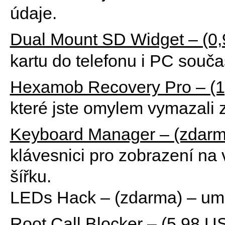
údaje.
Dual Mount SD Widget – (0
kartu do telefonu i PC souč
Hexamob Recovery Pro – (
které jste omylem vymazali z
Keyboard Manager – (zdarm
klávesnici pro zobrazení na 
šířku.
LEDs Hack – (zdarma) – um
Root Call Blocker – (5,98 U