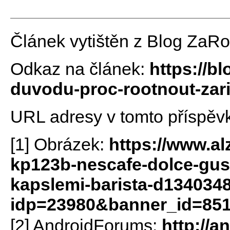
Článek vytištěn z Blog ZaR
Odkaz na článek:
https://b
duvodu-proc-rootnout-zari
URL adresy v tomto příspěv
[1] Obrázek:
https://www.al
kp123b-nescafe-dolce-gus
kapslemi-barista-d134034
idp=23980&banner_id=85
[2] AndroidForums:
http://