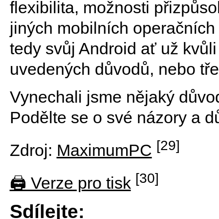
flexibilita, možnosti přizpů
jiných mobilních operačních
tedy svůj Android ať už kvůl
uvedených důvodů, nebo třeb
Vynechali jsme nějaký důvod
Podělte se o své názory a d
[29]
Zdroj:
MaximumPC
[30]
🖨 Verze pro tisk
Sdílejte: