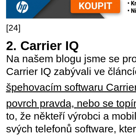
[24]
2. Carrier IQ
Na našem blogu jsme se pr
Carrier IQ zabývali ve článc
špehovacím softwaru Carrie
povrch pravda, nebo se topí
to, že někteří výrobci a mobi
svých telefonů software, kt