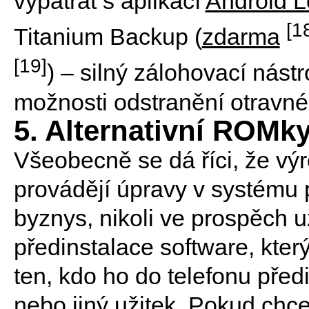
vypátrat s aplikací
Android L
[1
Titanium Backup (
zdarma
[19]
) – silný zálohovací nást
možnosti odstranění otravné
5. Alternativní ROMk
Všeobecně se dá říci, že výro
provádějí úpravy v systému
byznys, nikoli ve prospěch už
předinstalace software, který
ten, kdo ho do telefonu předi
nebo jiný užitek. Pokud chce