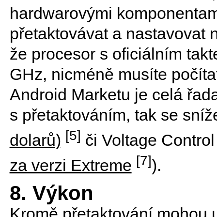
hardwarovými komponentami,
přetaktovávat a nastavovat 
že procesor s oficiálním ta
GHz, nicméně musíte počítat 
Android Marketu je celá řad
s přetaktováním, tak se sníž
[5]
dolarů)
či Voltage Control 
[7]
za verzi Extreme
).
8. Výkon
Kromě přetaktování mohou už