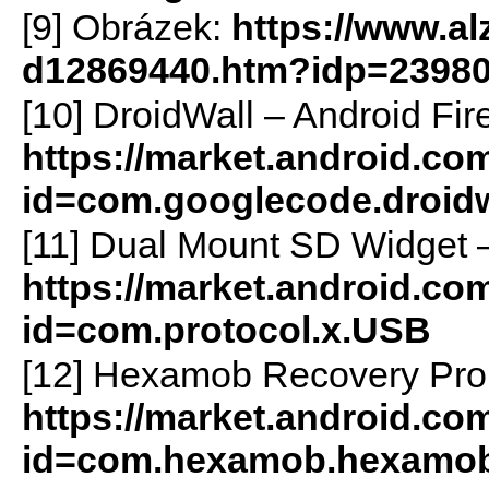
[9] Obrázek:
https://www.al
d12869440.htm?idp=2398
[10] DroidWall – Android Fir
https://market.android.com
id=com.googlecode.droidw
[11] Dual Mount SD Widget 
https://market.android.com
id=com.protocol.x.USB
[12] Hexamob Recovery Pro 
https://market.android.com
id=com.hexamob.hexamob