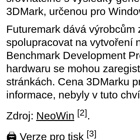
3DMark, určenou pro Windo
Futuremark dává výrobcům 
spolupracovat na vytvoření
Benchmark Development Pro
hardwaru se mohou zaregistr
stránkách. Cena 3DMarku pr
informace, nebyly v tuto chví
[2]
Zdroj:
NeoWin
.
[3]
🖨 Verze pro tisk