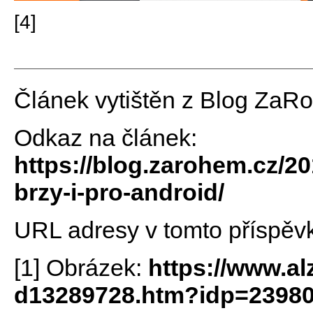
[4]
Článek vytištěn z Blog ZaR
Odkaz na článek:
https://blog.zarohem.cz/2
brzy-i-pro-android/
URL adresy v tomto příspěv
[1] Obrázek:
https://www.al
d13289728.htm?idp=2398