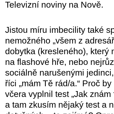
Televizní noviny na Nově.
Jistou míru imbecility také s
nemožného „všem z adresáře
dobytka (kresleného), který 
na flashové hře, nebo nejrůz
sociálně narušenými jedinci,
říci „mám Tě rád/a.“ Proč by
včera vyplnil test „Jak znám
a tam zkusím nějaký test a 