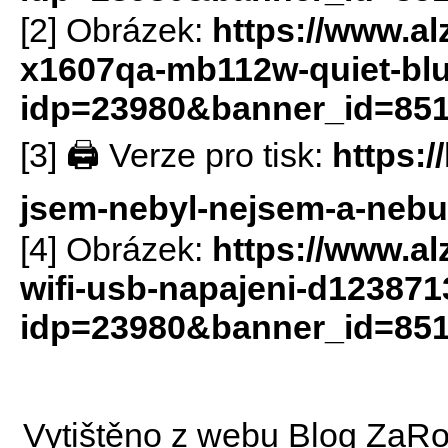
[2] Obrázek:
https://www.al
x1607qa-mb112w-quiet-bl
idp=23980&banner_id=85
[3] 🖨 Verze pro tisk:
https:/
jsem-nebyl-nejsem-a-nebu
[4] Obrázek:
https://www.al
wifi-usb-napajeni-d12387
idp=23980&banner_id=85
Vytištěno z webu Blog ZaRo