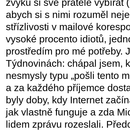
zvyku si své přátele vybírat 
abych si s nimi rozuměl nejen
střízlivosti v mailové koresp
vysoké procento idiotů, je
prostředím pro mé potřeby. J
Týdnovinách: chápal jsem, kd
nesmysly typu „pošli tento 
a za každého příjemce dosta
byly doby, kdy Internet začí
jak vlastně funguje a zda Mi
lidem zprávu rozeslali. Př