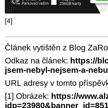
[4]
Článek vytištěn z Blog ZaR
Odkaz na článek:
https://b
jsem-nebyl-nejsem-a-nebu
URL adresy v tomto příspěv
[1] Obrázek:
https://www.a
idp=23980&banner_id=85