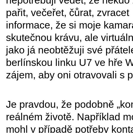
pařit, večeřet, čůrat, zvrace
informace, že si moje kamar
skutečnou krávu, ale virtuál
jako já neobtěžuji své přátel
berlínskou linku U7 ve hře
zájem, aby oni otravovali s
Je pravdou, že podobně „ko
reálném životě. Například m
mohl v případě potřeby kont