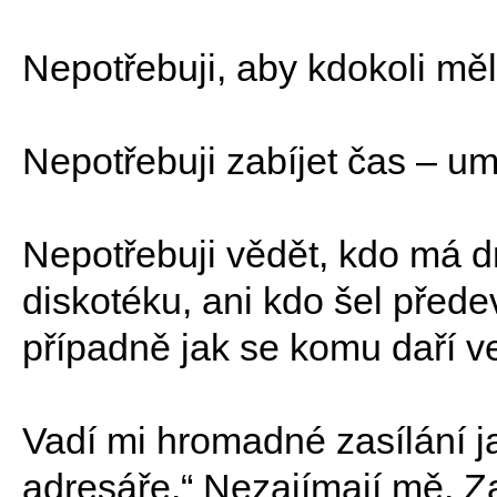
Nepotřebuji, aby kdokoli měl
Nepotřebuji zabíjet čas – umí
Nepotřebuji vědět, kdo má d
diskotéku, ani kdo šel před
případně jak se komu daří ve
Vadí mi hromadné zasílání j
adresáře.“ Nezajímají mě. Z