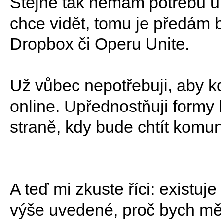
Stejně tak nemám potřebu uk
chce vidět, tomu je předám 
Dropbox či Operu Unite.
Už vůbec nepotřebuji, aby k
online. Upřednostňuji formy 
straně, kdy bude chtít komun
A teď mi zkuste říci: existuje
výše uvedené, proč bych mě