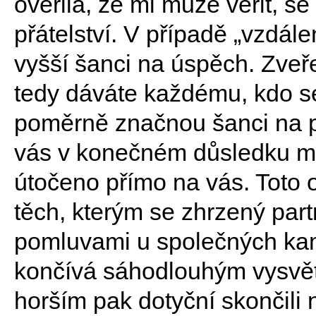
ověřila, že mi může věřit, se
přátelství. V případě „vzdál
vyšší šanci na úspěch. Zveře
tedy dáváte každému, kdo 
poměrně značnou šanci na p
vás v konečném důsledku mů
útočeno přímo na vás. Toto o
těch, kterým se zhrzený par
pomluvami u společných kam
končívá sáhodlouhým vysvět
horším pak dotyční skončili ne