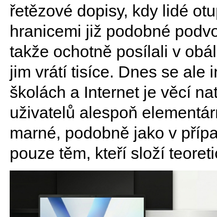
řetězové dopisy, kdy lidé ot
hranicemi již podobné podvo
takže ochotně posílali v obál
jim vrátí tisíce. Dnes se ale 
školách a Internet je věcí n
uživatelů alespoň elementár
marné, podobně jako v případ
pouze těm, kteří složí teoret