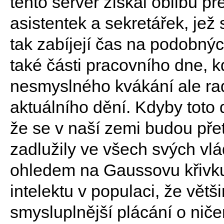
tento server získal oblibu p
asistentek a sekretářek, jež
tak zabíjejí čas na podobn
také části pracovního dne, 
nesmyslného kvákání ale rad
aktuálního dění. Kdyby toto 
že se v naší zemi budou přet
zadlužily ve všech svých vl
ohledem na Gaussovu křivku
intelektu v populaci, že větš
smysluplnější plácání o niče