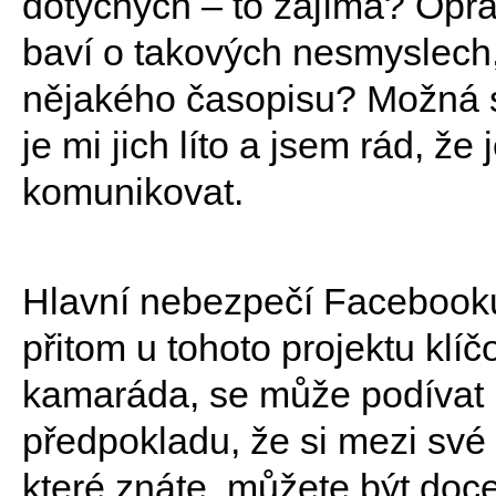
dotyčných – to zajímá? Opravd
baví o takových nesmyslech, 
nějakého časopisu? Možná s
je mi jich líto a jsem rád, 
komunikovat.
Hlavní nebezpečí Facebooku a
přitom u tohoto projektu klíčo
kamaráda, se může podívat n
předpokladu, že si mezi své p
které znáte, můžete být docel