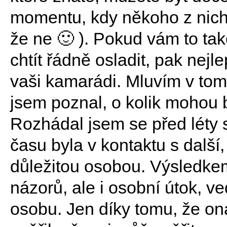
momentu, kdy někoho z nich 
že ne 🙂 ). Pokud vám to t
chtít řádně osladit, pak nejl
vaši kamarádi. Mluvím v tomt
jsem poznal, o kolik mohou b
Rozhádal jsem se před léty 
času byla v kontaktu s další
důležitou osobou. Výsledke
názorů, ale i osobní útok, v
osobu. Jen díky tomu, že on