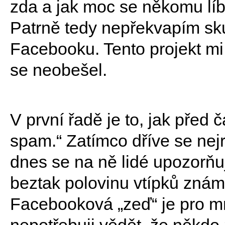
zda a jak moc se někomu líbí
Patrně tedy nepřekvapím sku
Facebooku. Tento projekt mi 
se neobešel.
V první řadě je to, jak před
spam.“ Zatímco dříve se nejr
dnes se na ně lidé upozorňuj
beztak polovinu vtípků znám 
Facebooková „zeď“ je pro m
nepotřebuji vědět, že někdo 