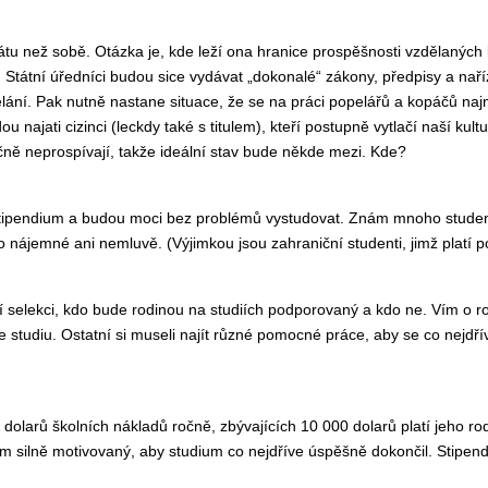
átu než sobě. Otázka je, kde leží ona hranice prospěšnosti vzdělaných 
. Státní úředníci budou sice vydávat „dokonalé“ zákony, předpisy a naří
í. Pak nutně nastane situace, že se na práci popelářů a kopáčů najmou 
 najati cizinci (leckdy také s titulem), kteří postupně vytlačí naší ku
ě neprospívají, takže ideální stav bude někde mezi. Kde?
 stipendium a budou moci bez problémů vystudovat. Znám mnoho studen
ako nájemné ani nemluvě. (Výjimkou jsou zahraniční studenti, jimž platí
 selekci, kdo bude rodinou na studiích podporovaný a kdo ne. Vím o rodi
 studiu. Ostatní si museli najít různé pomocné práce, aby se co nejdříve
dolarů školních nákladů ročně, zbývajících 10 000 dolarů platí jeho r
ím silně motivovaný, aby studium co nejdříve úspěšně dokončil. Stipend