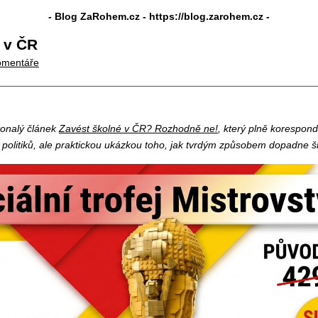
- Blog ZaRohem.cz -
https://blog.zarohem.cz
-
 v ČR
omentáře
konalý článek
Zavést školné v ČR? Rozhodně ne!
, který plně korespon
 politiků, ale praktickou ukázkou toho, jak tvrdým způsobem dopadne šk