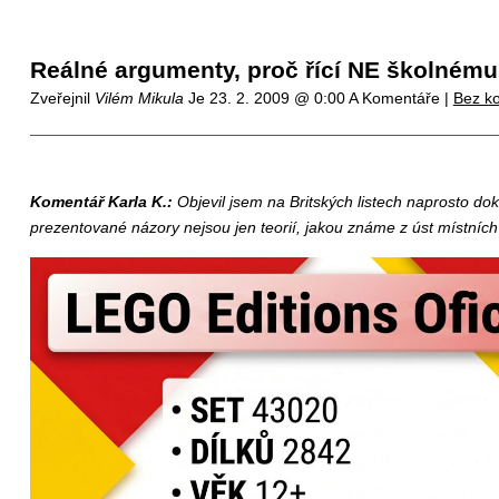
Reálné argumenty, proč řící NE školnému
Zveřejnil
Vilém Mikula
Je
23. 2. 2009 @ 0:00
A Komentáře |
Bez k
Komentář Karla K.:
Objevil jsem na Britských listech naprosto do
prezentované názory nejsou jen teorií, jakou známe z úst místních