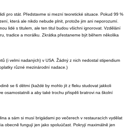
lidí pro stát. Představme si mezní teoretické situace. Pokud 99 %
zení, která ale nikdo nebude plnit, protože jim ani neporozumí.
lidé s titulem, ale ten titul budou všichni ignorovat. Vzdělání
lturu, tradice a morálku. Zkrátka přestaneme být během několika
tů (i velmi nadaných) v USA. Žádný z nich nedostal stipendium
 poplatky různé mezinárodní nadace.)
ně se 6 dětmi (každé by mohlo jít z fleku studovat jakkoli
 osamostatnili a aby také trochu přispěli bratrovi na školní
odina a sám si musí brigádami po večerech v restauracích vydělat
ia obecně fungují jen jako spoluúčast. Pokryjí maximálně jen