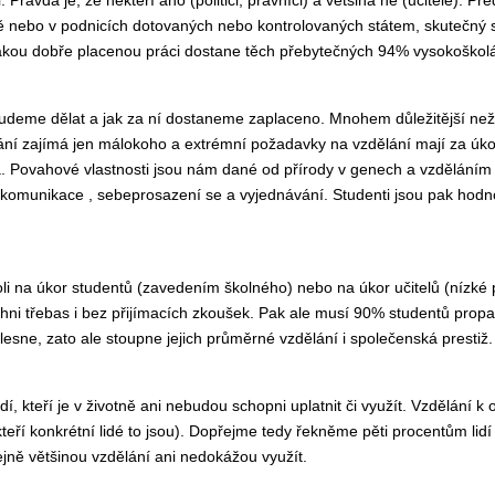
ávě nebo v podnicích dotovaných nebo kontrolovaných státem, skutečný 
 Jakou dobře placenou práci dostane těch přebytečných 94% vysokoško
ci budeme dělat a jak za ní dostaneme zaplaceno. Mnohem důležitější n
ělání zajímá jen málokoho a extrémní požadavky na vzdělání mají za úko
. Povahové vlastnosti jsou nám dané od přírody v genech a vzděláním s
komunikace , sebeprosazení se a vyjednávání. Studenti jsou pak hodno
i na úkor studentů (zavedením školného) nebo na úkor učitelů (nízké p
ni třebas i bez přijímacích zkoušek. Pak ale musí 90% studentů propad
oklesne, zato ale stoupne jejich průměrné vzdělání i společenská prestiž
lidí, kteří je v životně ani nebudou schopni uplatnit či využít. Vzdělán
eří konkrétní lidé to jsou). Dopřejme tedy řekněme pěti procentům lidí 
ejně většinou vzdělání ani nedokážou využít.