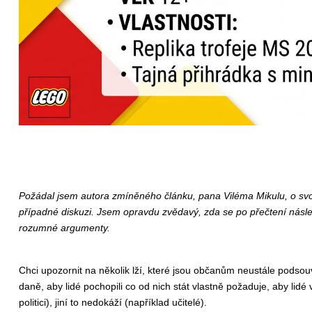
Požádal jsem autora zmíněného článku, pana Viléma Mikulu, o svol
případné diskuzi. Jsem opravdu zvědavý, zda se po přečtení násl
rozumné argumenty.
Chci upozornit na několik lží, které jsou občanům neustále podsouván
daně, aby lidé pochopili co od nich stát vlastně požaduje, aby lidé
politici), jiní to nedokáží (například učitelé).