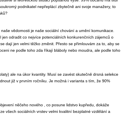
soukromý podnikatel nepřeplácí zbytečně ani svoje manažery, to
láků?
ež naše vědomosti je naše sociální chování a umění komunikace.
l jen odradit co nejvíce potenciálních konkurenčních zájemců o
e dají jen velmi těžko změnit. Přesto se přimlouvám za to, aby se
ceni ne podle toho zda říkají bláboly nebo moudra, ale podle toho
laty) ale na úkor kvantity. Musí se zavést skutečně drsná selekce
nout již v prvním ročníku. Je možná i varianta s tím, že 90%
.
í k objevení něčeho nového , co posune lidstvo kupředu, dokáže
ze všech sociálních vrstev velmi kvalitní bezplatné vzdělání a