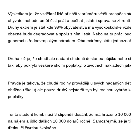
Výsledkem je, že vzdělaní lidé přináší v průměru větší prospěch st
obyvatel nebude umět číst psát a počítat , státní správa se zhroutí
Druhý extrém je stát kde 99% obyvatelstva má vysokoškolské vzdělán
obecně bude degradovat a spolu s ním i stát. Nebo na tu práci budou
generací středoevropským národem. Oba extrémy státu jednoznačn
Druhá lež je, že chudí ale nadaní studenti dostanou půjčku nebo
tak, aby pokrylo veškeré školní poplatky, o životních nákladech j
Pravda je taková, že chudé rodiny provádějí u svých nadaných dětí
obtížnou školu) ale pouze druhý nejstarší syn byl rodinou vybrán ke
poplatky.
Tento student kombinací 3 stipendií dosáhl, že má hrazeno 10 000 
na nájem a jídlo dalších 10 000 dolarů ročně. Samozřejmě, že je t
třetinu či čtvrtinu školného.