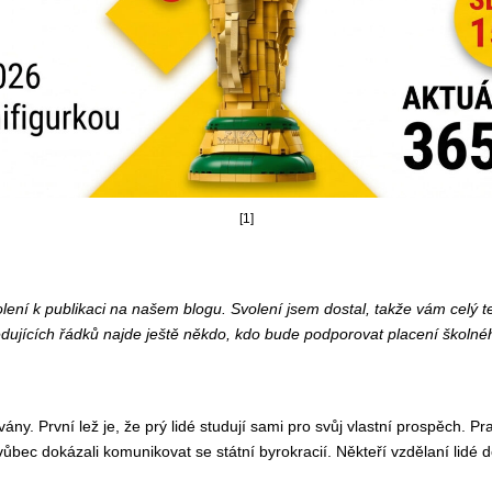
[1]
ení k publikaci na našem blogu. Svolení jsem dostal, takže vám celý 
edujících řádků najde ještě někdo, kdo bude podporovat placení školn
y. První lež je, že prý lidé studují sami pro svůj vlastní prospěch. Pra
 vůbec dokázali komunikovat se státní byrokracií. Někteří vzdělaní lidé d