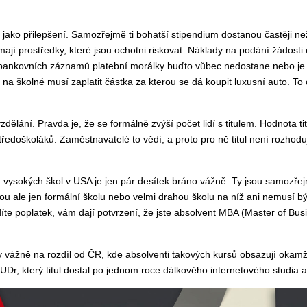
m jako přilepšení. Samozřejmě ti bohatší stipendium dostanou častěji ne
mají prostředky, které jsou ochotni riskovat. Náklady na podání žádosti
ez bankovních záznamů platební morálky buďto vůbec nedostane nebo je 
en na školné musí zaplatit částka za kterou se dá koupit luxusní auto. T
vzdělání. Pravda je, že se formálně zvýší počet lidí s titulem. Hodnota
tředoškoláků. Zaměstnavatelé to vědí, a proto pro ně titul není rozhodu
ců vysokých škol v USA je jen pár desítek bráno vážně. Ty jsou samozřej
u ale jen formální školu nebo velmi drahou školu na níž ani nemusí být 
e poplatek, vám dají potvrzení, že jste absolvent MBA (Master of Bus
žně na rozdíl od ČR, kde absolventi takových kursů obsazují okamžitě
Dr, který titul dostal po jednom roce dálkového internetového studia 