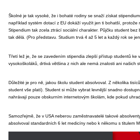
Školné je tak vysoké, že i bohaté rodiny se snaží získat stipendiu
například systém dotací z EU dokáží využít jen ti bohatší, protože 
Stipendium tak zcela ztrácí sociální charakter. Půjčku student b
tak dělá. (Pro představu. Studium trvá 4 až 5 let a každý rok se j
Třetí lež je, že se zavedením stipendia zlepší přístup studentů ke 
vysokoškoláků, drtivá většina z nich ale nemá znalosti ani našich s
Důležité je pro ně, jakou školu student absolvoval. Z několika tisí
student vše platí). Student si může vybrat levnější snadno dostupno
nahrávají pouze obskurním internetovým školám, kde pokud uhradít
Samozřejmě, že v USA neberou zaměstnavatelé takové absolventy vá
absolvoval standardních 6 let medicíny nebo k někomu s titulem MU