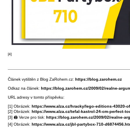
[4]
Článek vytištěn z Blog ZaRohem.cz:
https://blog.zarohem.cz
Odkaz na článek:
https://blog.zarohem.cz/2009/02/realne-argu
URL adresy v tomto příspěvku:
[1] Obrázek:
https://www.alza.cz/hracky/lego-editions-43020-
[2] Obrázek:
https://www.alza.cz/tefal-kastrol-24-cm-perfec
[3] 🖨 Verze pro tisk:
https://blog.zarohem.cz/2009/02/realne-ar
[4] Obrázek:
https://www.alza.cz/jbl-partybox-710-d6874456