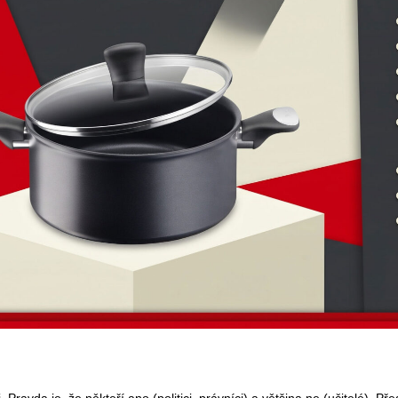
Pravda je, že někteří ano (politici, právníci) a většina ne (učitelé). P