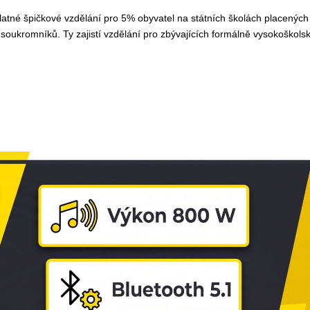
zplatné špičkové vzdělání pro 5% obyvatel na státních školách placen
 soukromníků. Ty zajistí vzdělání pro zbývajících formálně vysokoškol