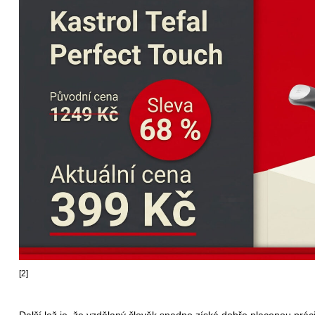
[2]
Další lež je, že vzdělaný člověk snadno získá dobře placenou práci. 