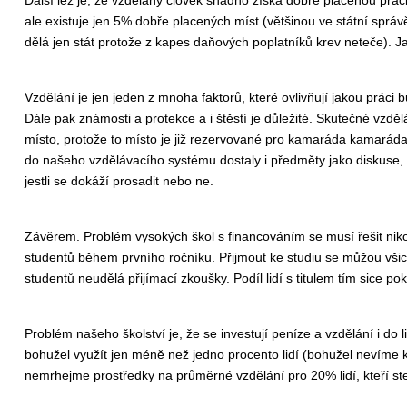
ale existuje jen 5% dobře placených míst (většinou ve státní spr
dělá jen stát protože z kapes daňových poplatníků krev neteče).
Vzdělání je jen jeden z mnoha faktorů, které ovlivňují jakou prá
Dále pak známosti a protekce a i štěstí je důležité. Skutečné vzd
místo, protože to místo je již rezervované pro kamaráda kamaráda
do našeho vzdělávacího systému dostaly i předměty jako diskuse, 
jestli se dokáží prosadit nebo ne.
Závěrem. Problém vysokých škol s financováním se musí řešit nikol
studentů během prvního ročníku. Přijmout ke studiu se můžou všich
studentů neudělá přijímací zkoušky. Podíl lidí s titulem tím sice p
Problém našeho školství je, že se investují peníze a vzdělání i do 
bohužel využít jen méně než jedno procento lidí (bohužel nevíme kt
nemrhejme prostředky na průměrné vzdělání pro 20% lidí, kteří st