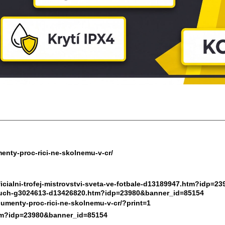
menty-proc-rici-ne-skolnemu-v-cr/
oficialni-trofej-mistrovstvi-sveta-ve-fotbale-d13189947.htm?idp=
t-touch-g3024613-d13426820.htm?idp=23980&banner_id=85154
gumenty-proc-rici-ne-skolnemu-v-cr/?print=1
.htm?idp=23980&banner_id=85154