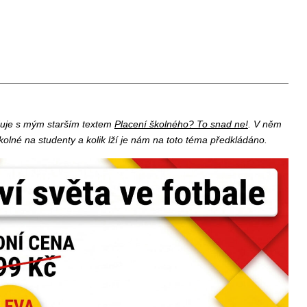
duje s mým starším textem
Placení školného? To snad ne!
. V něm
olné na studenty a kolik lží je nám na toto téma předkládáno.