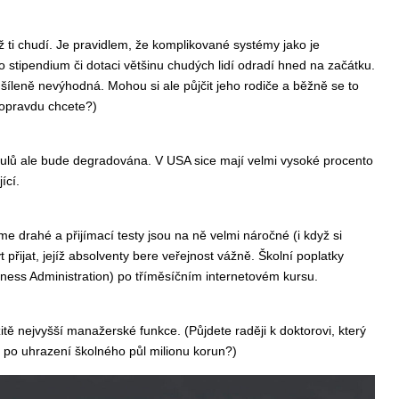
ž ti chudí. Je pravidlem, že komplikované systémy jako je
 o stipendium či dotaci většinu chudých lidí odradí hned na začátku.
šíleně nevýhodná. Mohou si ale půjčit jeho rodiče a běžně se to
o opravdu chcete?)
 titulů ale bude degradována. V USA sice mají velmi vysoké procento
jící.
me drahé a přijímací testy jsou na ně velmi náročné (i když si
přijat, jejíž absolventy bere veřejnost vážně. Školní poplatky
iness Administration) po tříměsíčním internetovém kursu.
 nejvyšší manažerské funkce. (Půjdete raději k doktorovi, který
a po uhrazení školného půl milionu korun?)