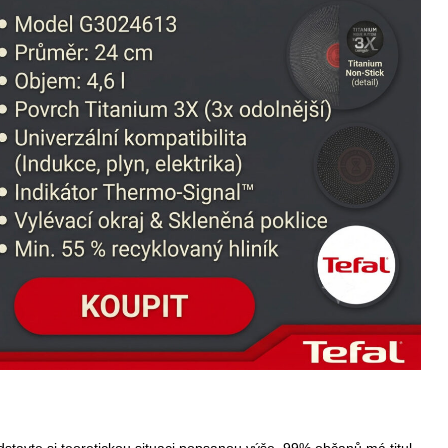
ředstavte si teoretickou situaci popsanou výše. 99% občanů má titul