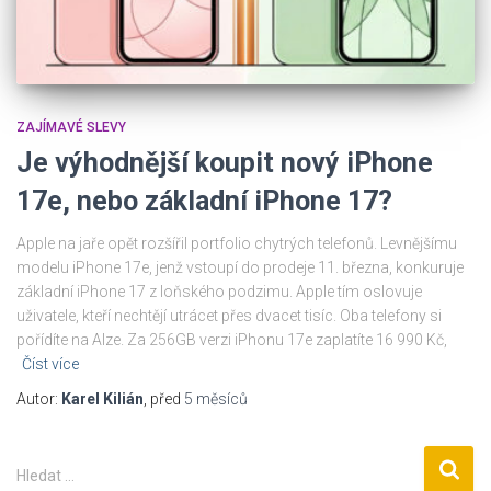
ZAJÍMAVÉ SLEVY
Je výhodnější koupit nový iPhone
17e, nebo základní iPhone 17?
Apple na jaře opět rozšířil portfolio chytrých telefonů. Levnějšímu
modelu iPhone 17e, jenž vstoupí do prodeje 11. března, konkuruje
základní iPhone 17 z loňského podzimu. Apple tím oslovuje
uživatele, kteří nechtějí utrácet přes dvacet tisíc. Oba telefony si
pořídíte na Alze. Za 256GB verzi iPhonu 17e zaplatíte 16 990 Kč,
Číst více
Autor:
Karel Kilián
, před
5 měsíců
V
Hledat …
y