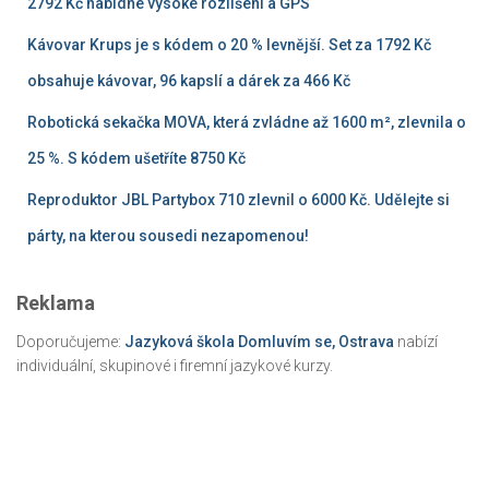
2792 Kč nabídne vysoké rozlišení a GPS
Kávovar Krups je s kódem o 20 % levnější. Set za 1792 Kč
obsahuje kávovar, 96 kapslí a dárek za 466 Kč
Robotická sekačka MOVA, která zvládne až 1600 m², zlevnila o
25 %. S kódem ušetříte 8750 Kč
Reproduktor JBL Partybox 710 zlevnil o 6000 Kč. Udělejte si
párty, na kterou sousedi nezapomenou!
Reklama
Doporučujeme:
Jazyková škola Domluvím se, Ostrava
nabízí
individuální, skupinové i firemní jazykové kurzy.