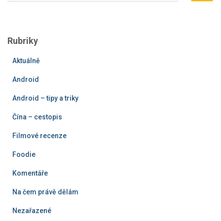
h
l
e
Rubriky
d
á
Aktuálně
v
á
Android
n
í
Android – tipy a triky
Čína – cestopis
Filmové recenze
Foodie
Komentáře
Na čem právě dělám
Nezařazené