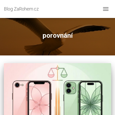
Blog ZaRohem.cz
PŘEP
NAVIG
porovnání