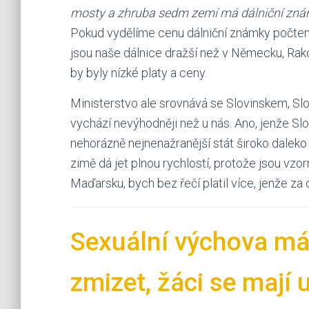
mosty a zhruba sedm zemí má dálniční znám
Pokud vydělíme cenu dálniční známky počtem 
jsou naše dálnice dražší než v Německu, Ra
by byly nízké platy a ceny.
Ministerstvo ale srovnává se Slovinskem, 
vychází nevýhodněji než u nás. Ano, jenže Slo
nehorázně nejnenažranější stát široko daleko 
zimě dá jet plnou rychlostí, protože jsou vzorn
Maďarsku, bych bez řečí platil více, jenže za
Sexuální výchova má 
zmizet, žáci se mají u