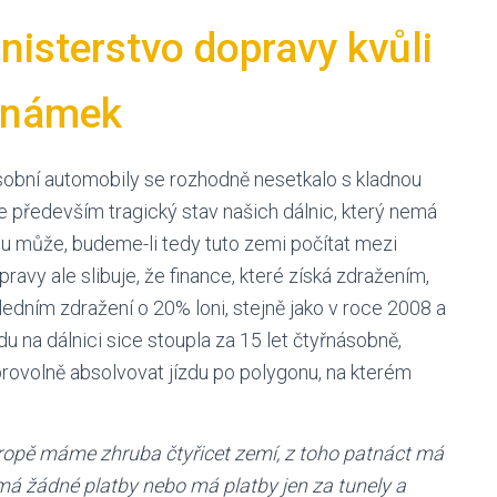
inisterstvo dopravy kvůli
 známek
sobní automobily se rozhodně nesetkalo s kladnou
je především tragický stav našich dálnic, který nemá
mu může, budeme-li tedy tuto zemi počítat mezi
pravy ale slibuje, že finance, které získá zdražením,
sledním zdražení o 20% loni, stejně jako v roce 2008 a
u na dálnici sice stoupla za 15 let čtyřnásobně,
brovolně absolvovat jízdu po polygonu, na kterém
ropě máme zhruba čtyřicet zemí, z toho patnáct má
á žádné platby nebo má platby jen za tunely a