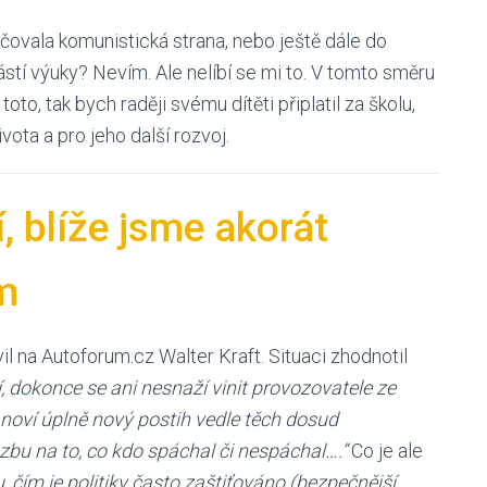
čovala komunistická strana, nebo ještě dále do
ástí výuky? Nevím. Ale nelíbí se mi to. V tomto směru
o, tak bych raději svému dítěti připlatil za školu,
vota a pro jeho další rozvoj.
, blíže jsme akorát
m
il na Autoforum.cz Walter Kraft. Situaci zhodnotil
, dokonce se ani nesnaží vinit provozovatele ze
noví úplně nový postih vedle těch dosud
zbu na to, co kdo spáchal či nespáchal….“
Co je ale
 čím je politiky často zaštiťováno (bezpečnější