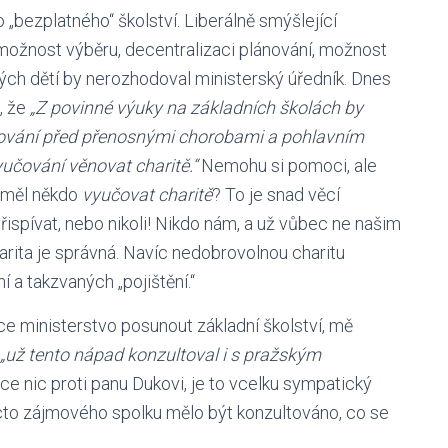
bezplatného“ školství. Liberálně smýšlející
 možnost výběru, decentralizaci plánování, možnost
ých dětí by nerozhodoval ministerský úředník. Dnes
, že
„Z povinné výuky na základních školách by
arování před přenosnými chorobami a pohlavním
yučování věnovat charitě.“
Nemohu si pomoci, ale
 měl někdo
vyučovat charitě
? To je snad věcí
spívat, nebo nikoli! Nikdo nám, a už vůbec ne našim
rita je správná. Navíc nedobrovolnou charitu
 a takzvaných „pojištění.“
e ministerstvo posunout základní školství, mě
„už tento nápad konzultoval i s pražským
 nic proti panu Dukovi, je to vcelku sympatický
cto zájmového spolku mělo být konzultováno, co se