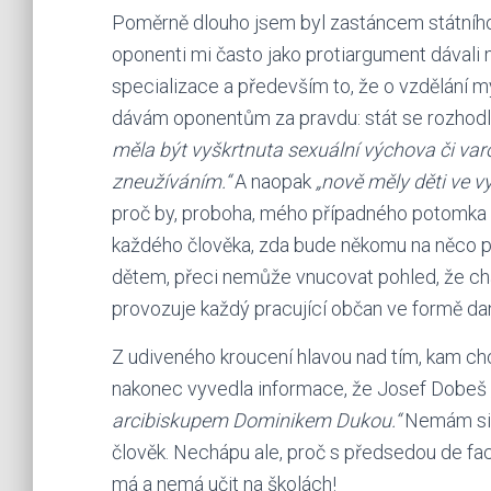
Poměrně dlouho jsem byl zastáncem státního „
oponenti mi často jako protiargument dávali
specializace a především to, že o vzdělání m
dávám oponentům za pravdu: stát se rozhodl
měla být vyškrtnuta sexuální výchova či v
zneužíváním.“
A naopak
„nově měly děti ve v
proč by, proboha, mého případného potomka
každého člověka, zda bude někomu na něco při
dětem, přeci nemůže vnucovat pohled, že cha
provozuje každý pracující občan ve formě daní
Z udiveného kroucení hlavou nad tím, kam chc
nakonec vyvedla informace, že Josef Dobeš
arcibiskupem Dominikem Dukou.“
Nemám sice
člověk. Nechápu ale, proč s předsedou de fa
má a nemá učit na školách!