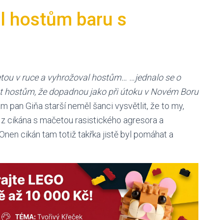
l hostům baru s
tou v ruce a vyhrožoval hostům… …jednalo se o
at hostům, že dopadnou jako při útoku v Novém Boru
m pan Giňa starší neměl šanci vysvětlit, že to my,
 z cikána s mačetou rasistického agresora a
nen cikán tam totiž takřka jistě byl pomáhat a