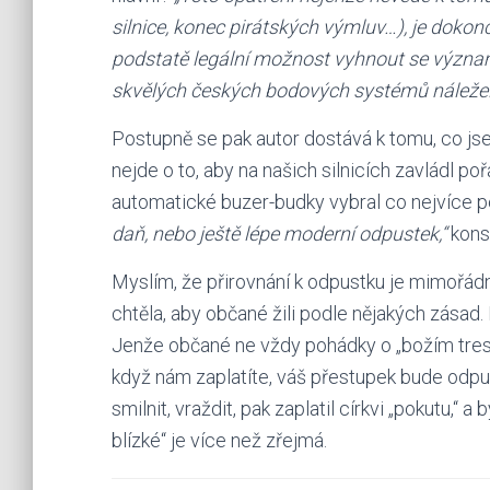
silnice, konec pirátských výmluv…), je dokon
podstatě legální možnost vyhnout se význam
skvělých českých bodových systémů náležel
Postupně se pak autor dostává k tomu, co js
nejde o to, aby na našich silnicích zavládl poř
automatické buzer-budky vybral co nejvíce 
daň, nebo ještě lépe moderní odpustek,“
konst
Myslím, že přirovnání k odpustku je mimořádn
chtěla, aby občané žili podle nějakých zásad. Po
Jenže občané ne vždy pohádky o „božím trestu
když nám zaplatíte, váš přestupek bude odpuš
smilnit, vraždit, pak zaplatil církvi „pokutu,“ a
blízké“ je více než zřejmá.