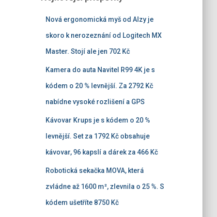
Nová ergonomická myš od Alzy je
skoro k nerozeznání od Logitech MX
Master. Stojí ale jen 702 Kč
Kamera do auta Navitel R99 4K je s
kódem o 20 % levnější. Za 2792 Kč
nabídne vysoké rozlišení a GPS
Kávovar Krups je s kódem o 20 %
levnější. Set za 1792 Kč obsahuje
kávovar, 96 kapslí a dárek za 466 Kč
Robotická sekačka MOVA, která
zvládne až 1600 m², zlevnila o 25 %. S
kódem ušetříte 8750 Kč