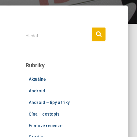
V
Hledat …
y
h
l
e
Rubriky
d
á
Aktuálně
v
á
Android
n
í
Android – tipy a triky
Čína – cestopis
Filmové recenze