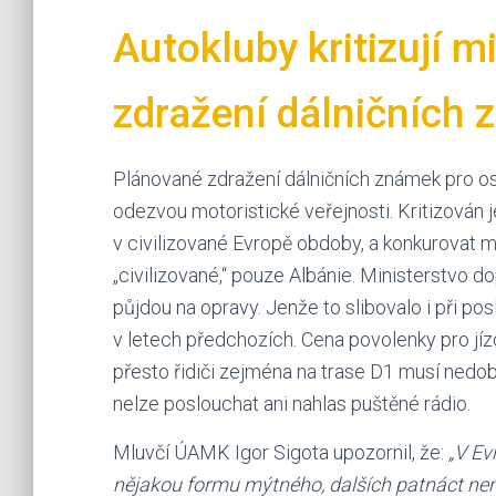
Autokluby kritizují m
zdražení dálničních
Plánované zdražení dálničních známek pro o
odezvou motoristické veřejnosti. Kritizován 
v civilizované Evropě obdoby, a konkurovat 
„civilizované,“ pouze Albánie. Ministerstvo do
půjdou na opravy. Jenže to slibovalo i při po
v letech předchozích. Cena povolenky pro jízd
přesto řidiči zejména na trase D1 musí nedo
nelze poslouchat ani nahlas puštěné rádio.
Mluvčí ÚAMK Igor Sigota upozornil, že:
„V Ev
nějakou formu mýtného, dalších patnáct nem