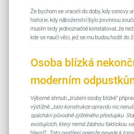
Že bychom se vraceli do doby, kdy osnovy ur
historie, kdy náboženství bylo povinnou souč
musím tedy jednoznačně konstatovat, že než tot
kde se naučí věci, jež se mu budou hodit do ži
Osoba blízká nekončí
moderním odpustků
Výborné shrnutí „zrušení osoby blízké“ připrav
výstižně:
„tato konstrukce opravdu nic neruší
spáchání původně zjištěného přestupku. Sta
existujících, který nemá žádnou faktickou va
hlavní?
„Toto opatření nejenže nevede k tomu,