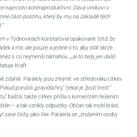
ce naprosto kontraproduktivní. Dává viníkovi v
né části postihu, který by mu na základě těch
.“
em v Týdnovinách konstatoval opakovaně: totiž že
ádek a mír, ale pouze a jedině o to, aby stát skrze
peněz s co nejmenší námahou.
„Je to tedy jen další
atuje Kraft.
ě zdařilé. Paralely jsou zřejmé: ve středověku církev
kud porušili „pravidla hry,“ čekal je „boží trest.“
“ baštili, takže církev přišla s komerčním řešením:
těn – a tak vznikly odpustky. Občan tak mohl krást,
 byl zase čistý, jako lilie. Paralela se „zrušením osoby