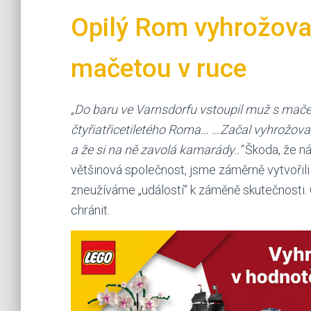
Opilý Rom vyhrožova
mačetou v ruce
„Do baru ve Varnsdorfu vstoupil muž s mače
čtyřiatřicetiletého Roma… …Začal vyhrožov
a že si na ně zavolá kamarády..“
Škoda, že ná
většinová společnost, jsme záměrně vytvořili
zneužíváme „událostí“ k záměně skutečnosti. O
chránit.