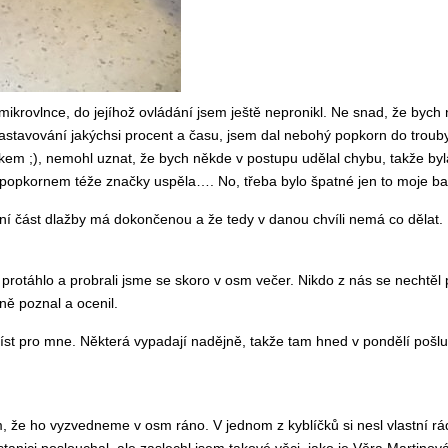
mikrovlnce, do jejíhož ovládání jsem ještě nepronikl. Ne snad, že by
 nastavování jakýchsi procent a času, jsem dal nebohý popkorn do trouby
em ;), nemohl uznat, že bych někde v postupu udělal chybu, takže by
popkornem téže značky uspěla…. No, třeba bylo špatné jen to moje bal
část dlažby má dokončenou a že tedy v danou chvíli nemá co dělat. By
otáhlo a probrali jsme se skoro v osm večer. Nikdo z nás se nechtěl př
ně poznal a ocenil.
íst pro mne. Některá vypadají nadějně, takže tam hned v pondělí pošlu
, že ho vyzvedneme v osm ráno. V jednom z kyblíčků si nesl vlastní rádi
 stanici poslouchal, ale zaslechl jsem takové věci, jako je Věra Mart