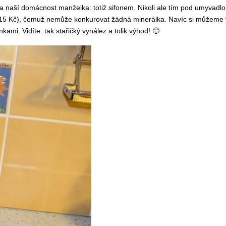
ila naší domácnost manželka: totiž sifonem. Nikoli ale tím pod umyvadlo, 
 15 Kč), čemuž nemůže konkurovat žádná minerálka. Navíc si můžeme vyr
ami. Vidíte: tak stařičký vynález a tolik výhod! 🙂