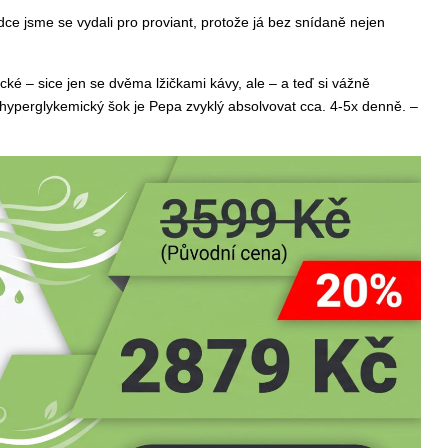
dce jsme se vydali pro proviant, protože já bez snídaně nejen
cké – sice jen se dvěma lžičkami kávy, ale – a teď si vážně
hyperglykemický šok je Pepa zvyklý absolvovat cca. 4-5x denně. –