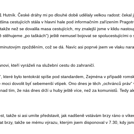
utník. České dráhy mi po dlouhé době udělaly velkou radost: čekal jse
ětšina cestujících stála v hlavní hale pod informačním zařízením Pragot
akže než se dovalila masa cestujících, my znalejší jsme v klidu nastoupili
ě stěhujeme „po taškách“) ještě nemusel bojovat se spolucestujícími o s
timinutovým zpožděním, což se dá. Navíc asi poprvé jsem ve vlaku naraz
ánovi, kteří vyráželi na služební cestu do zahraničí.
 které bylo tentokrát spíše pod standardem, Zejména v případě romské
moci dovolit byť sebemenší vtípek. Ono dnes je těch „ochránců práv“ v
m nad tím, že nás dnes drží u huby ještě více, než za komunistů. Tedy 
, takže si asi umíte představit, jak nadšeně vstávám brzy ráno o víken
vat brzy, takže se mému výrazu, kterým jsem disponoval v 7.30, kdy jsme