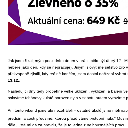
Jak jsem říkal, mým posledním dnem v práci mělo být úterý 12.. Můj
nebere jako den, kdy se nepracuje). Jinými slovy: mé šéfstvo žil
překvapeně zjistili, kdy reálně končím, jsem dostal nařízení vyb
13.12.
.
Následující dny tedy proběhne velké uklízení, vyklízení a balení v
oslavíme tchánovy kulaté narozeniny a v sobotu autem vyrazíme pro
Ani tento víkend jsme ale nezaháleli – ostatně
úkolů jsme měli nap
předsíni a části předsíně, kterou přezdíváme „vstupní hala.“ Musí
dělal, jistě mi dá za pravdu, že je to jedna z nejhnusnějších prací.