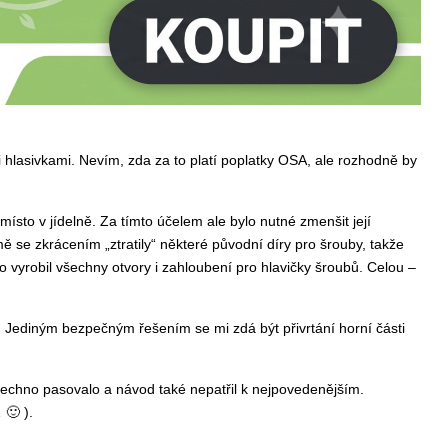
 hlasivkami. Nevím, zda za to platí poplatky OSA, ale rozhodně by
místo v jídelně. Za tímto účelem ale bylo nutné zmenšit její
ě se zkrácením „ztratily“ některé původní díry pro šrouby, takže
o vyrobil všechny otvory i zahloubení pro hlavičky šroubů. Celou –
d. Jediným bezpečným řešením se mi zdá být přivrtání horní části
šechno pasovalo a návod také nepatřil k nejpovedenějším.
 🙂 ).