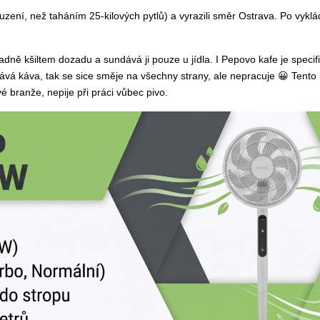
uzení, než taháním 25-kilových pytlů) a vyrazili směr Ostrava. Po vyklá
adně kšiltem dozadu a sundává ji pouze u jídla. I Pepovo kafe je specifi
á káva, tak se sice směje na všechny strany, ale nepracuje 😀 Tento 
é branže, nepije při práci vůbec pivo.